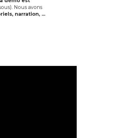
a démo est
sous). Nous avons
els, narration, ...