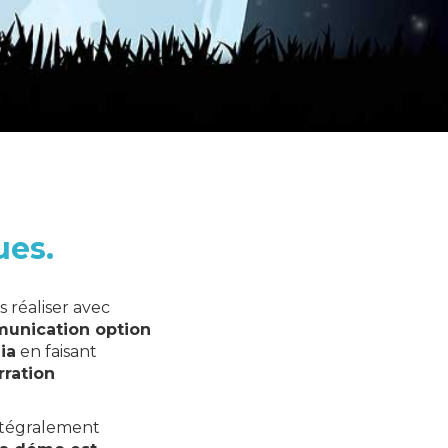
ues.
 réaliser avec
munication option
ia
en faisant
ration
intégralement