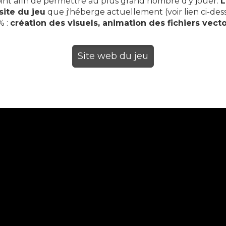
int afin de permettre au plus grand nombre d'y jouer.
L
site du jeu
que j'héberge actuellement (voir lien ci-des
% :
création des visuels, animation des fichiers vectori
Site web du jeu